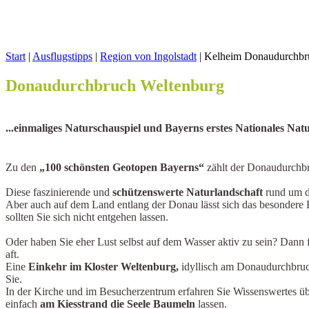
Start
|
Ausflugstipps
|
Region von Ingolstadt
|
Kelheim Donaudurchbr
Donaudurchbruch Weltenburg
...einmaliges Naturschauspiel und Bayerns erstes Nationales N
Zu den
„100 schönsten Geotopen Bayerns“
zählt der Donaudurchbr
Diese faszinierende und
schützenswerte Naturlandschaft
rund um d
Aber auch auf dem Land entlang der Donau lässt sich das besondere 
sollten Sie sich nicht entgehen lassen.
Oder haben Sie eher Lust selbst auf dem Wasser aktiv zu sein? Dann
aft.
Eine
Einkehr im Kloster Weltenburg,
idyllisch am Donaudurchbruch
Sie.
In der Kirche und im Besucherzentrum erfahren Sie Wissenswertes übe
einfach
am Kiesstrand die Seele Baumeln
lassen.