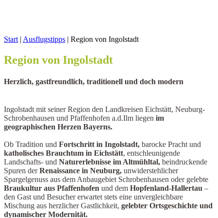
Start
|
Ausflugstipps
|
Region von Ingolstadt
Region von Ingolstadt
Herzlich, gastfreundlich, traditionell und doch modern
Ingolstadt mit seiner Region den Landkreisen Eichstätt, Neuburg-
Schrobenhausen und Pfaffenhofen a.d.Ilm liegen
im
geographischen Herzen Bayerns.
Ob Tradition und
Fortschritt in Ingolstadt,
barocke Pracht und
katholisches Brauchtum in Eichstätt
, entschleunigende
Landschafts- und
Naturerlebnisse im Altmühltal,
beindruckende
Spuren der
Renaissance in Neuburg,
unwiderstehlicher
Spargelgenuss aus dem Anbaugebiet Schrobenhausen oder gelebte
Braukultur aus Pfaffenhofen
und dem
Hopfenland-Hallertau
–
den Gast und Besucher erwartet stets eine unvergleichbare
Mischung aus herzlicher Gastlichkeit,
gelebter Ortsgeschichte und
dynamischer Modernität.